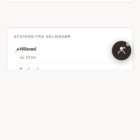
Hvad koster det?
Hvad tilbyder Pia?
Jeg har det svært
AFSTAND FRA HELSINGØR
Hillerød
📍
ca. 23 km
Fredensborg
📍
ca. 16 km
GRATIS FORSAMTALE
20–30 min, fysisk i Hillerød eller Fredensborg. Ingen
forpligtelse.
BOOK NU