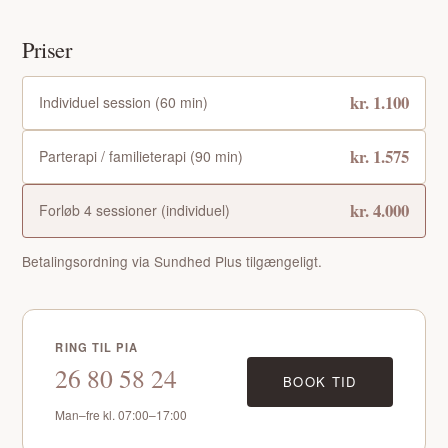
Priser
kr. 1.100
Individuel session (60 min)
kr. 1.575
Parterapi / familieterapi (90 min)
kr. 4.000
Forløb 4 sessioner (individuel)
Betalingsordning via Sundhed Plus tilgængeligt.
Pias Assistent
Online nu
RING TIL PIA
Hej. Jeg er Pias digitale assistent.
26 80 58 24
BOOK TID
Skriv dit spørgsmål — eller hold
ikonet nede og tal. Jeg svarer i tekst
Man–fre kl. 07:00–17:00
og med stemme.