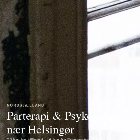
NORDSJÆLLAND
Parterapi & Psykoterapi
nær Helsingør
23 km fra Hillerød · 16 km fra Fredensborg