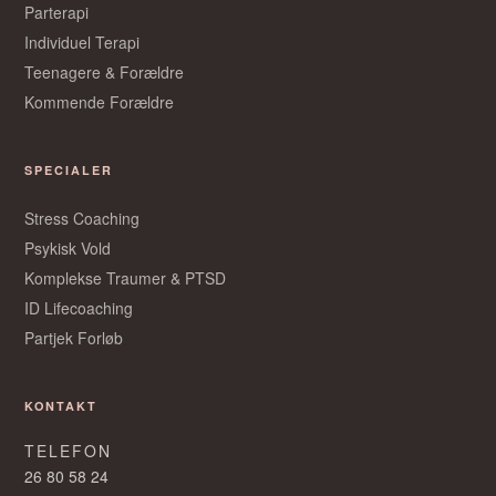
Parterapi
Individuel Terapi
Teenagere & Forældre
Kommende Forældre
SPECIALER
Stress Coaching
Psykisk Vold
Komplekse Traumer & PTSD
ID Lifecoaching
Partjek Forløb
Pias Assistent
Online nu
KONTAKT
Hej. Jeg er Pias digitale assistent.
TELEFON
26 80 58 24
Skriv dit spørgsmål — eller hold