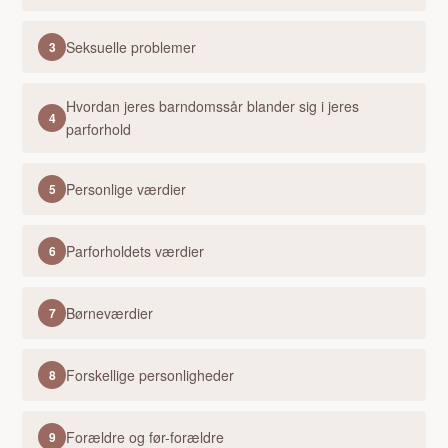
Seksuelle problemer
3
Hvordan jeres barndomssår blander sig i jeres
4
parforhold
Personlige værdier
5
Parforholdets værdier
6
Børneværdier
7
Forskellige personligheder
8
Forældre og før-forældre
9