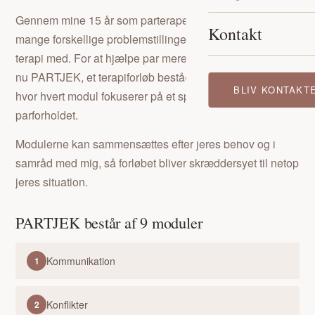
Gennem mine 15 år som parterapeut har jeg mødt
Kontakt
mange forskellige problemstillinger, som par kommer i
terapi med. For at hjælpe par mere målrettet tilbyder jeg
nu PARTJEK, et terapiforløb bestående af ni moduler,
BLIV KONTAKT
hvor hvert modul fokuserer på et specifikt tema i
parforholdet.
Modulerne kan sammensættes efter jeres behov og i
samråd med mig, så forløbet bliver skræddersyet til netop
jeres situation.
PARTJEK består af 9 moduler
Kommunikation
1
Konflikter
2